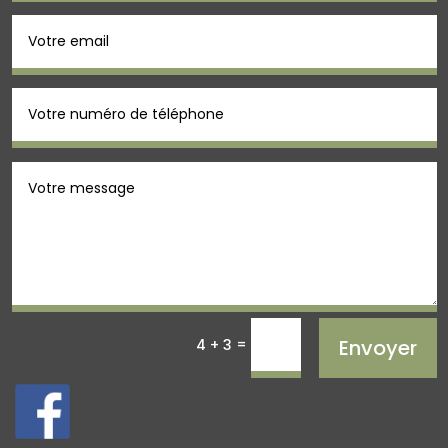
=
Envoyer
4 + 3