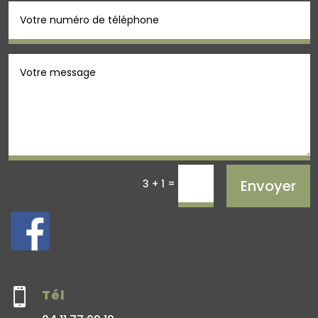
=
Envoyer
3 + 1

Tél